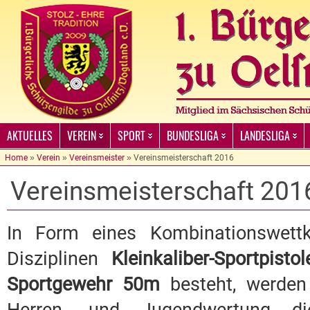
AKTUELLES
VEREIN
SPORT
BUNDESLIGA
LANDESLIGA
Home
»
Verein
»
Vereinsmeister
»
Vereinsmeisterschaft 2016
Vereinsmeisterschaft 201
In Form eines Kombinationswett
Disziplinen
Kleinkaliber-Sportpist
Sportgewehr 50m
besteht, werden 