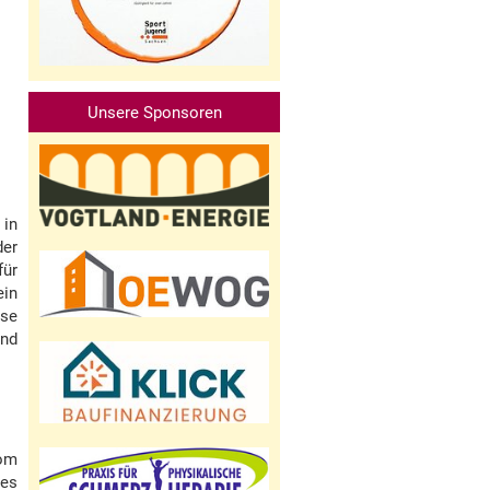
Unsere Sponsoren
 in
der
für
ein
sse
und
vom
des