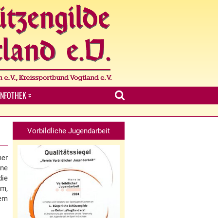
INFOTHEK
Vorbildliche Jugendarbeit
ner
ne
die
em,
dem