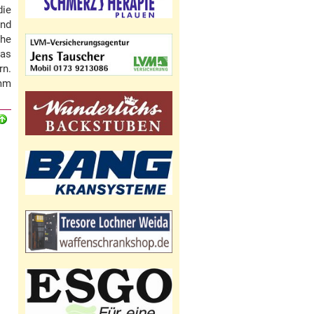
die
and
che
Das
rn.
5mm