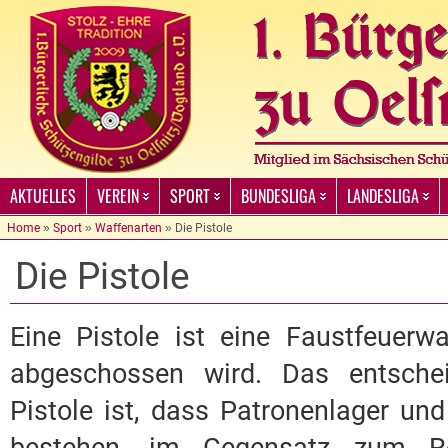
AKTUELLES
VEREIN
SPORT
BUNDESLIGA
LANDESLIGA
Home
»
Sport
»
Waffenarten
»
Die Pistole
Die Pistole
Eine Pistole ist eine Faustfeuerw
abgeschossen wird. Das entsche
Pistole ist, dass Patronenlager un