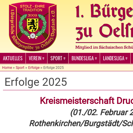
AKTUELLES
VEREIN
SPORT
BUNDESLIGA
LANDESLIGA
Home
»
Sport
»
Erfolge
»
Erfolge 2025
Erfolge 2025
Kreismeisterschaft Dru
(01./02. Februar 
Rothenkirchen/Burgstädt/Sch