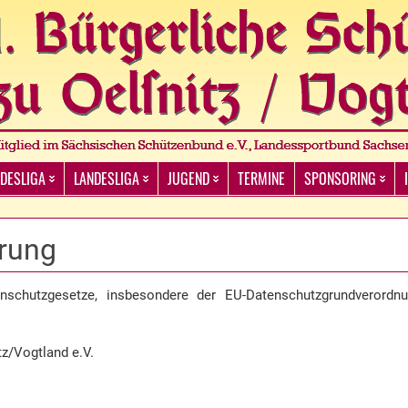
DESLIGA
LANDESLIGA
JUGEND
TERMINE
SPONSORING
rung
nschutzgesetze, insbesondere der EU-Datenschutzgrundverordn
tz/Vogtland e.V.