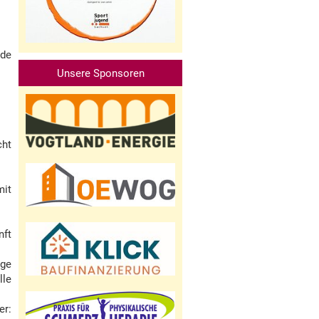
nde
Unsere Sponsoren
cht
mit
nft
ige
lle
er: