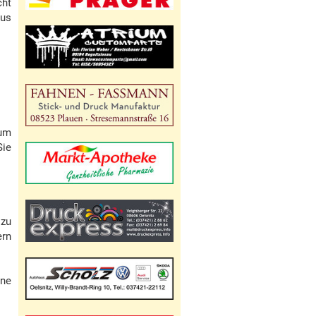
cht
Aus
 um
Sie
 zu
ern
ine