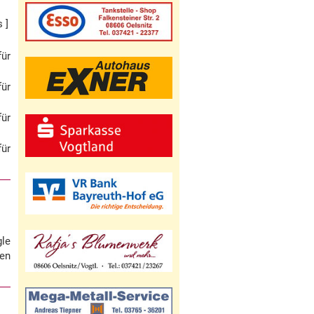
 ]
ür
für
ür
ür
gle
nen