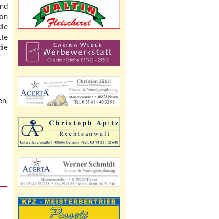
ind
von
die
tte
die
en,