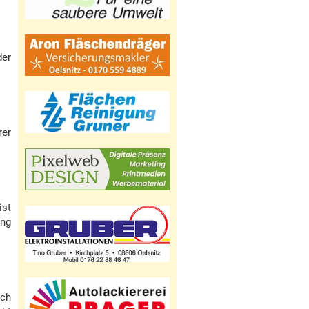
der
rer
ist
ung
ich