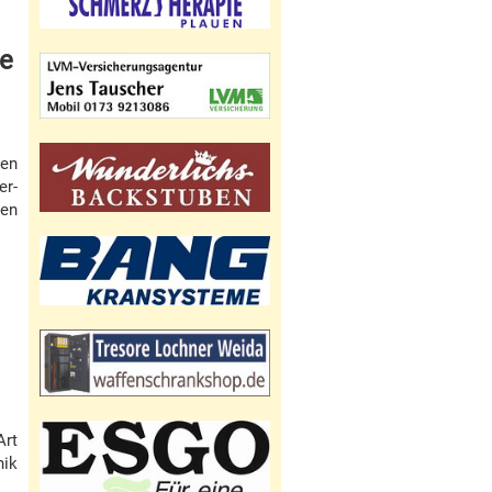
te
nen
er-
men
Art
nik