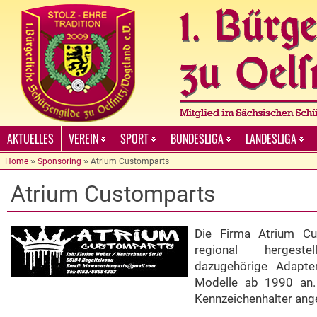
AKTUELLES
VEREIN
SPORT
BUNDESLIGA
LANDESLIGA
Home
»
Sponsoring
»
Atrium Customparts
Atrium Customparts
Die Firma Atrium Cus
regional hergeste
dazugehörige Adapte
Modelle ab 1990 an. 
Kennzeichenhalter ange