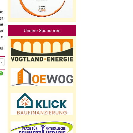
ne
er
pe
ei
Unsere Sponsoren
am
25
>