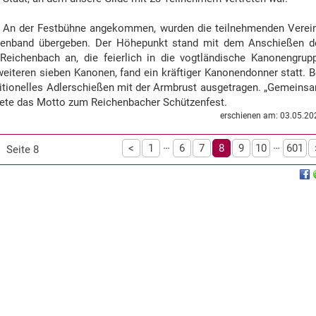
An der Festbühne angekommen, wurden die teilnehmenden Verei
hnenband übergeben. Der Höhepunkt stand mit dem Anschießen d
eichenbach an, die feierlich in die vogtländische Kanonengrup
teren sieben Kanonen, fand ein kräftiger Kanonendonner statt. B
ditionelles Adlerschießen mit der Armbrust ausgetragen. „Gemeins
autete das Motto zum Reichenbacher Schützenfest.
erschienen am: 03.05.20
…
…
<
1
6
7
8
9
10
601
Seite 8