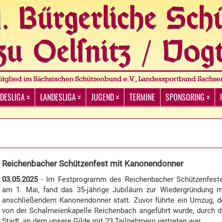
DESLIGA
LANDESLIGA
JUGEND
TERMINE
SPONSORING
Reichenbacher Schützenfest mit Kanonendonner
03.05.2025
- Im Festprogramm des Reichenbacher Schützenfest
am 1. Mai, fand das 35-jährige Jubiläum zur Wiedergründung m
anschließendem Kanonendonner statt. Zuvor führte ein Umzug, d
von der Schalmeienkapelle Reichenbach angeführt wurde, durch d
Stadt, an dem unsere Gilde mit 23 Teilnehmern vertreten war.