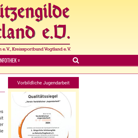
INFOTHEK
Vorbildliche Jugendarbeit
es
it
er
ie