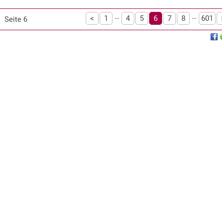
…
…
<
1
4
5
6
7
8
601
Seite 6