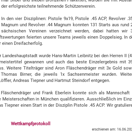
mal Silber und sieben bronzenen Plaketten, wurden sie mit Absta
der erfolgreichste teilnehmende Schützenverein.
In den vier Disziplinen: Pistole 9x19, Pistole .45 ACP, Revolver .3
Magnum und Revolver .44 Magnum konnten 131 Starts aus rund 
sächsischen Vereinen verzeichnet werden, dabei hatten wir 
tswertungen feierten unsere Teams jeweils einen Doppelsieg. In d
 einen Dreifacherfolg.
r Landeshauptstadt wurde Hans-Martin Leibnitz bei den Herren II (4
esmeistertitel gewannen und auch das beste Einzelergebnis mit 3
s. Weitere Titelträger sind Aron Fläschendräger mit 3x Gold sow
 Thomas Birner, die jeweils 1x Sachsenmeister wurden. Weite
Löffler, Andreas Tiepner und Hartmut Steindorf entgegen.
n Fläschendräger und Frank Eberlein konnte sich als Mannschaft 
he Meisterschaften in München qualifizieren. Ausschließlich im Einz
 Tiepner einen Start in der Disziplin Pistole .45 ACP. Wir gratulier
Wettkampfprotokoll
erschienen am: 16.06.20