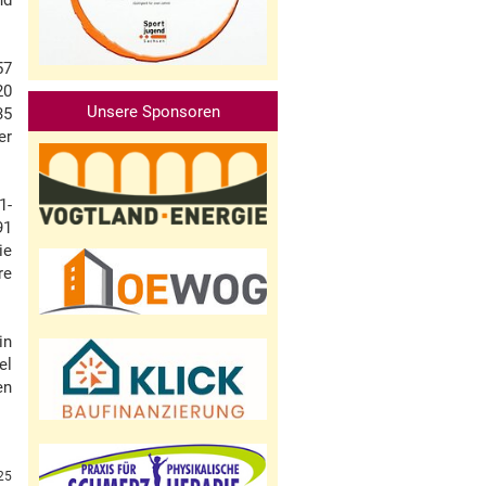
nd
57
20
Unsere Sponsoren
35
er
1-
91
ie
re
in
el
en
25