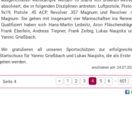
ausgerichteten Wettkämpfe werden 16 Starts von unseren Aktiv
absolviert, die in folgenden Disziplinen antreten: Luftpistole, Pisto
9x19, Pistole .45 ACP, Revolver .357 Magnum und Revolver .
Magnum. Sie gehen mit insgesamt vier Mannschaften ins Renne
Qualifiziert haben sich Hans-Martin Leibnitz, Aron Fläschendräge
Frank Eberlein, Andreas Tiepner, Frank Zeibig, Lukas Naujoks u
Yannic Grießbach.
Wir gratulieren all unseren Sportschützen zur erfolgreich
r Startschuss für Yannic Grießbach und Lukas Naujoks, die als Erste 
 gehen werden.
erschienen am: 24.07.20
…
<
1
2
3
4
5
6
601
Seite 4