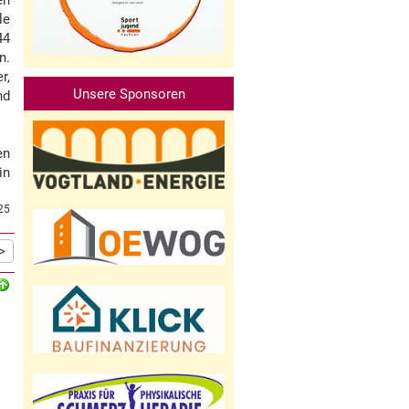
en
le
44
n.
r,
Unsere Sponsoren
nd
en
in
25
>